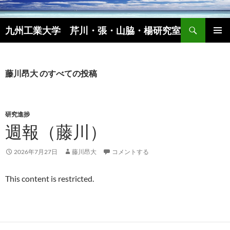
コ
ン
検
九州工業大学 芹川・張・山脇・楊研究室
テ
索
ン
メインメ
ツ
ニュー
へ
藤川昂大 のすべての投稿
ス
キ
ッ
研究進捗
プ
週報（藤川）
2026年7月27日
藤川昂大
コメントする
This content is restricted.