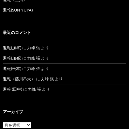
週報(SUN YUYA)
最近のコメント
週報(加峯)
に
力峰 張
より
週報(加峯)
に
力峰 張
より
週報(松本)
に
力峰 張
より
週報（藤川昂大）
に
力峰 張
より
週報 (田中)
に
力峰 張
より
アーカイブ
ア