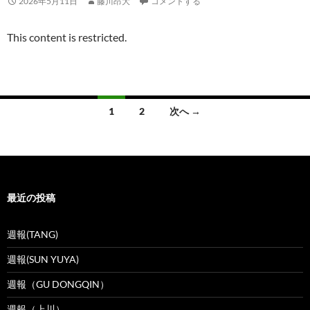
2026年5月11日
藤川昂大
コメントする
This content is restricted.
投
1
2
次へ →
稿
ナ
ビ
最近の投稿
ゲ
ー
週報(TANG)
シ
週報(SUN YUYA)
ョ
週報（GU DONGQIN）
ン
週報（上川）