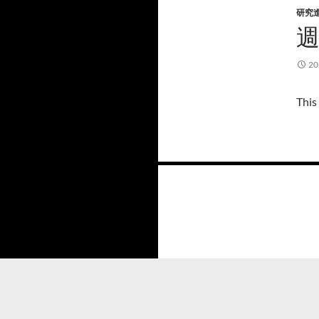
研究
2
This
投
稿
ナ
ビ
ゲ
ー