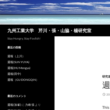
コ
ン
テ
ン
ツ
検
九州工業大学 芹川・張・山脇・楊研究室
へ
索
ス
Stay Hungry, Stay Foolish!
キ
最近の投稿
ッ
プ
週報（上川）
週報(SUN YUYA)
週報(HU Mengya)
週報(田中)
研究
週報（GU DONGQIN）
週
2
最近のコメント
週報(加峯)
に
力峰 張
より
This