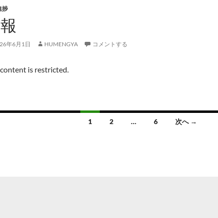
進捗
週報
026年6月1日
HUMENGYA
コメントする
 content is restricted.
1
2
…
6
次へ →