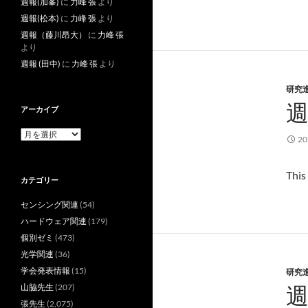
週報(加峯)
に
力峰 張
より
週報(松本)
に
力峰 張
より
週報（藤川昂大）
に
力峰 張
より
週報 (田中)
に
力峰 張
より
研究
週
アーカイブ
ア
2
ー
カ
イ
This
カテゴリー
ブ
センシング関連
(54)
ハードウェア関連
(179)
個別ゼミ
(473)
光学関連
(36)
学会発表情報
(15)
研究
週
山脇先生
(207)
張先生
(2,075)