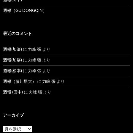
週報（GU DONGQIN）
最近のコメント
週報(加峯)
に
力峰 張
より
週報(加峯)
に
力峰 張
より
週報(松本)
に
力峰 張
より
週報（藤川昂大）
に
力峰 張
より
週報 (田中)
に
力峰 張
より
アーカイブ
ア