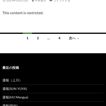
2025年10月22日
中本菜月
コメントする
This content is restricted.
投
1
2
…
4
次へ →
稿
ナ
ビ
最近の投稿
ゲ
ー
週報（上川）
シ
週報(SUN YUYA)
ョ
週報(HU Mengya)
ン
週報(田中)