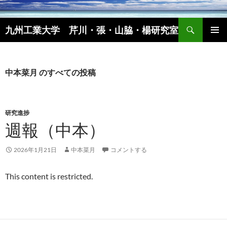
コ
ン
検
九州工業大学 芹川・張・山脇・楊研究室
テ
索
ン
メインメ
ツ
ニュー
へ
中本菜月 のすべての投稿
ス
キ
ッ
研究進捗
プ
週報（中本）
2026年1月21日
中本菜月
コメントする
This content is restricted.