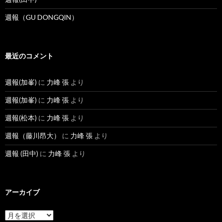
週報（GU DONGQIN）
最近のコメント
週報(加峯)
に
力峰 張
より
週報(加峯)
に
力峰 張
より
週報(松本)
に
力峰 張
より
週報（藤川昂大）
に
力峰 張
より
週報 (田中)
に
力峰 張
より
アーカイブ
ア