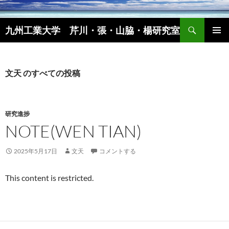
コ
ン
検
九州工業大学 芹川・張・山脇・楊研究室
テ
索
ン
メインメ
ツ
ニュー
へ
文天 のすべての投稿
ス
キ
ッ
研究進捗
プ
NOTE(WEN TIAN)
2025年5月17日
文天
コメントする
This content is restricted.