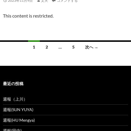
2023年11月9日
文天
コメントする
This content is restricted.
投
1
2
…
5
次へ →
稿
ナ
ビ
最近の投稿
ゲ
ー
週報（上川）
シ
週報(SUN YUYA)
ョ
週報(HU Mengya)
ン
週報(田中)