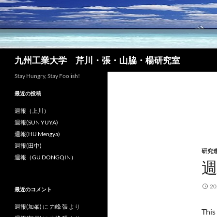
コ
ン
テ
ン
ツ
検
九州工業大学 芹川・張・山脇・楊研究室
へ
索
ス
Stay Hungry, Stay Foolish!
キ
最近の投稿
ッ
プ
週報（上川）
週報(SUN YUYA)
週報(HU Mengya)
週報(田中)
研究
週報（GU DONGQIN）
週
2
最近のコメント
週報(加峯)
に
力峰 張
より
This