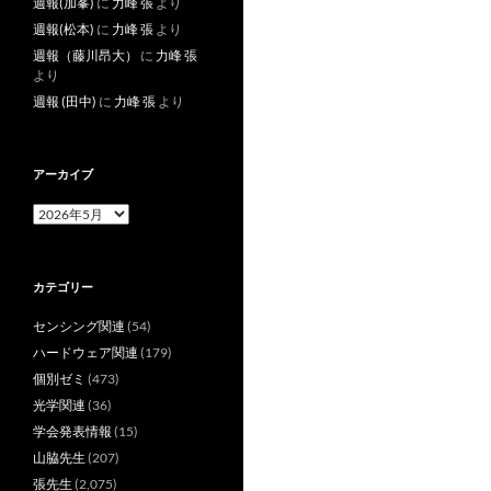
週報(加峯)
に
力峰 張
より
週報(松本)
に
力峰 張
より
週報（藤川昂大）
に
力峰 張
より
週報 (田中)
に
力峰 張
より
アーカイブ
ア
ー
カ
イ
カテゴリー
ブ
センシング関連
(54)
ハードウェア関連
(179)
個別ゼミ
(473)
光学関連
(36)
学会発表情報
(15)
山脇先生
(207)
張先生
(2,075)